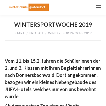
WINTERSPORTWOCHE 2019
Sie befinden sich hier:
START
PROJECT
WINTERSPORTWOCHE 2019
Vom 11. bis 15.2. fuhren die SchülerInnen der
2. und 3. Klassen mit ihren BegleitlehrerInnen
nach Donnersbachwald. Dort angekommen,
bezogen wir ein kleines Nebengebäude des
JUFA-Hotels, welches nur von uns bewohnt
wurde.
Ab dem zweiten Tag ging es für die