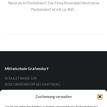
Nextrom in Pischelsdorf. Die Firma Rosendahl Nextrom in
Pischelsdorf ist mit ca. 400…
Mittelschule Grafendorf
SCHULSTRASSE 138
8232 GRAFENDORF BEI HARTBERG
Zustimmung verwalten
Um dir ein optimales Erlebnis zu bieten, verwenden wir Technologien wie