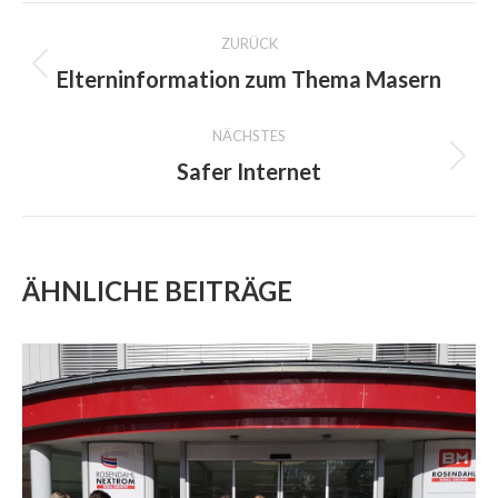
PROJECT
ZURÜCK
NAVIGATION
Elterninformation zum Thema Masern
Previous
project:
NÄCHSTES
Safer Internet
Next
project:
ÄHNLICHE BEITRÄGE