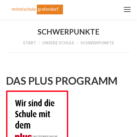
SCHWERPUNKTE
Sie befinden sich hier:
START
UNSERE SCHULE
SCHWERPUNKTE
DAS PLUS PROGRAMM