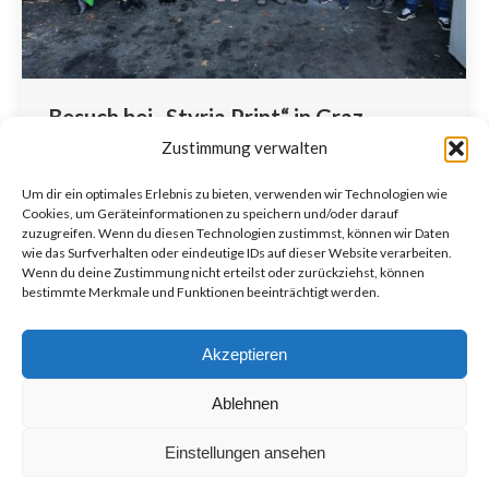
Besuch bei „Styria Print“ in Graz
Zustimmung verwalten
Schuljahr 2018/2019
Von
Johanna Kohl
20. Dezember 2018
Um dir ein optimales Erlebnis zu bieten, verwenden wir Technologien wie
Cookies, um Geräteinformationen zu speichern und/oder darauf
Passend zur Textsorte „Bericht“, der zu Beginn der
zuzugreifen. Wenn du diesen Technologien zustimmst, können wir Daten
zweiten Klasse im Unterricht besprochen
wie das Surfverhalten oder eindeutige IDs auf dieser Website verarbeiten.
Wenn du deine Zustimmung nicht erteilst oder zurückziehst, können
wurde, begaben sich am 04.12.2018 die 2a und 2b
bestimmte Merkmale und Funktionen beeinträchtigt werden.
Klasse Richtung Graz, um die Druckerei „Styria Print“
in St. Peter…
Akzeptieren
Ablehnen
Einstellungen ansehen
Copyright © 2017-2020 MS Grafendorf