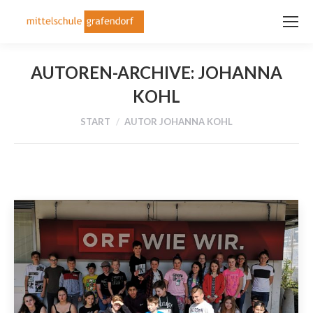
AUTOREN-ARCHIVE:
JOHANNA
KOHL
Sie befinden sich hier:
START
AUTOR JOHANNA KOHL