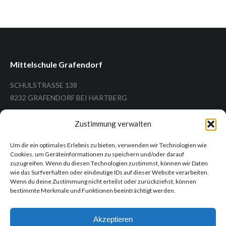
Mittelschule Grafendorf
SCHULSTRASSE 138
8232 GRAFENDORF BEI HARTBERG
Zustimmung verwalten
Um dir ein optimales Erlebnis zu bieten, verwenden wir Technologien wie
Tel.: +43 (3338) 26 12
Cookies, um Geräteinformationen zu speichern und/oder darauf
Mail: ms.grafendorf@ms-grafendorf.at
zuzugreifen. Wenn du diesen Technologien zustimmst, können wir Daten
wie das Surfverhalten oder eindeutige IDs auf dieser Website verarbeiten.
Wenn du deine Zustimmung nicht erteilst oder zurückziehst, können
bestimmte Merkmale und Funktionen beeinträchtigt werden.
Informationen
Akzeptieren
Impressum