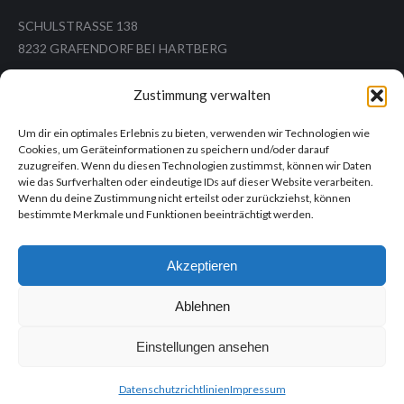
SCHULSTRASSE 138
8232 GRAFENDORF BEI HARTBERG
Zustimmung verwalten
Um dir ein optimales Erlebnis zu bieten, verwenden wir Technologien wie
Tel.: +43 (3338) 26 12
Cookies, um Geräteinformationen zu speichern und/oder darauf
Mail: ms.grafendorf@ms-grafendorf.at
zuzugreifen. Wenn du diesen Technologien zustimmst, können wir Daten
wie das Surfverhalten oder eindeutige IDs auf dieser Website verarbeiten.
Wenn du deine Zustimmung nicht erteilst oder zurückziehst, können
bestimmte Merkmale und Funktionen beeinträchtigt werden.
Informationen
Akzeptieren
Impressum
Datenschutzrichtlinien
Ablehnen
Einstellungen ansehen
Copyright © 2017-2020 MS Grafendorf
Datenschutzrichtlinien
Impressum
Footer-Menü