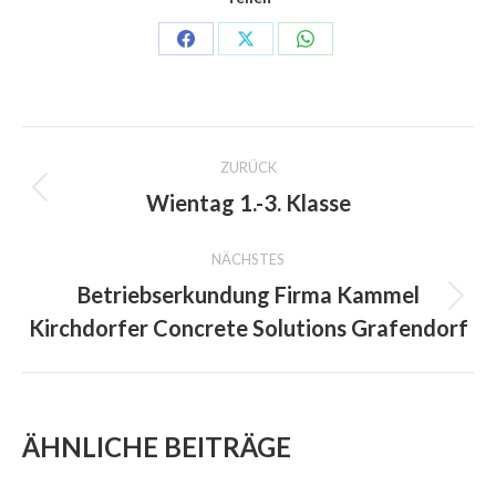
Share
Share
Share
on
on
on
Facebook
X
WhatsApp
PROJECT
ZURÜCK
NAVIGATION
Wientag 1.-3. Klasse
Previous
project:
NÄCHSTES
Betriebserkundung Firma Kammel
Next
Kirchdorfer Concrete Solutions Grafendorf
project:
ÄHNLICHE BEITRÄGE