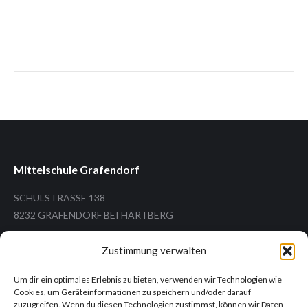
Mittelschule Grafendorf
SCHULSTRASSE 138
8232 GRAFENDORF BEI HARTBERG
Zustimmung verwalten
Um dir ein optimales Erlebnis zu bieten, verwenden wir Technologien wie
Tel.: +43 (3338) 26 12
Cookies, um Geräteinformationen zu speichern und/oder darauf
Mail: ms.grafendorf@ms-grafendorf.at
zuzugreifen. Wenn du diesen Technologien zustimmst, können wir Daten