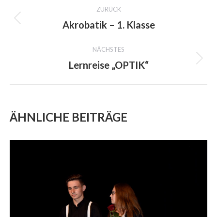
PROJECT
ZURÜCK
NAVIGATION
Akrobatik – 1. Klasse
Previous
project:
NÄCHSTES
Lernreise „OPTIK“
Next
project:
ÄHNLICHE BEITRÄGE