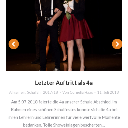
Letzter Auftritt als 4a
Allgemein
,
Schuljahr 2017/18
Von
Cornelia Haas
11. Juli 2018
Am 5.07.2018 feierte die 4a unserer Schule Abschied. Im
Rahmen eines schönen Schulfestes konnte sich die 4a bei
ihren Lehrern und Lehrerinnen für viele wertvolle Momente
bedanken. Tolle Showeinlagen bescherten…