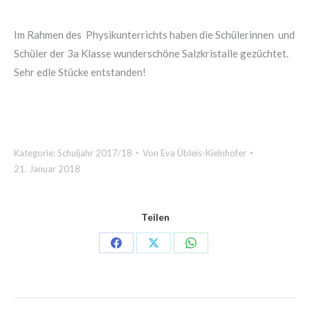
Im Rahmen des Physikunterrichts haben die Schülerinnen und
Schüler der 3a Klasse wunderschöne Salzkristalle gezüchtet.
Sehr edle Stücke entstanden!
Kategorie:
Schuljahr 2017/18
Von
Eva Übleis-Kielnhofer
21. Januar 2018
Teilen
Share
Share
Share
on
on
on
Facebook
X
WhatsApp