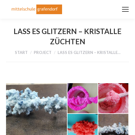
LASS ES GLITZERN – KRISTALLE
ZÜCHTEN
Sie befinden sich hier:
START
PROJECT
LASS ES GLITZERN – KRISTALLE…