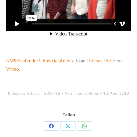
NMS Grafendorf: Austria al dente
from
Thomas Hofer
on
Vimeo
.
Kategorie:
Schuljahr 2017/18
Von
Thomas Hofer
10. April 2018
Teilen
Share
Share
Share