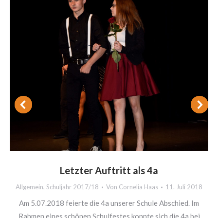
Letzter Auftritt als 4a
Allgemein
,
Schuljahr 2017/18
Von
Cornelia Haas
11. Juli 2018
Am 5.07.2018 feierte die 4a unserer Schule Abschied. Im
Rahmen eines schönen Schulfestes konnte sich die 4a bei