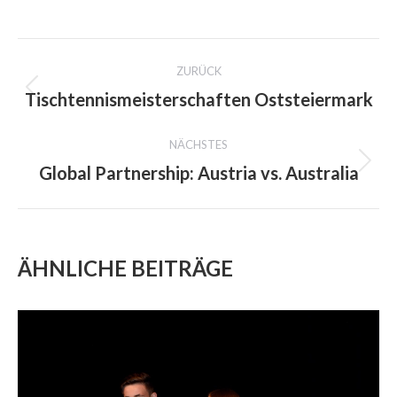
on
on
on
Facebook
X
WhatsApp
PROJECT
ZURÜCK
NAVIGATION
Tischtennismeisterschaften Oststeiermark
Previous
project:
NÄCHSTES
Global Partnership: Austria vs. Australia
Next
project:
ÄHNLICHE BEITRÄGE