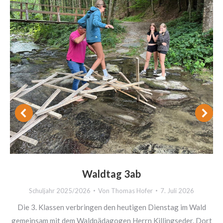
Waldtag 3ab
Schuljahr 2025/2026
Von
Thomas Hofer
7. Juli 2026
Die 3. Klassen verbringen den heutigen Dienstag im Wald
gemeinsam mit dem Waldpädagogen Herrn Killingseder. Dort