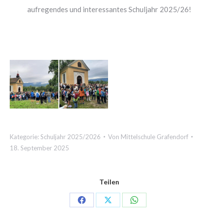
aufregendes und interessantes Schuljahr 2025/26!
Kategorie:
Schuljahr 2025/2026
Von
Mittelschule Grafendorf
18. September 2025
Teilen
Share
Share
Share