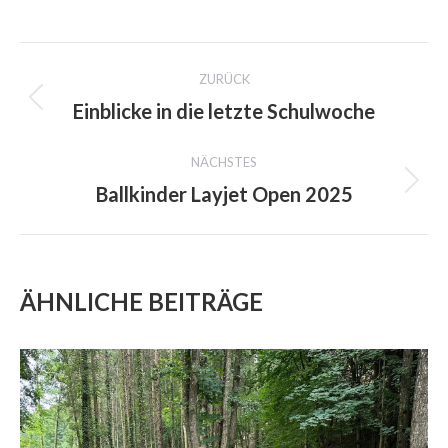
on
on
on
Facebook
X
WhatsApp
PROJECT
ZURÜCK
NAVIGATION
Einblicke in die letzte Schulwoche
Previous
project:
NÄCHSTES
Ballkinder Layjet Open 2025
Next
project:
ÄHNLICHE BEITRÄGE