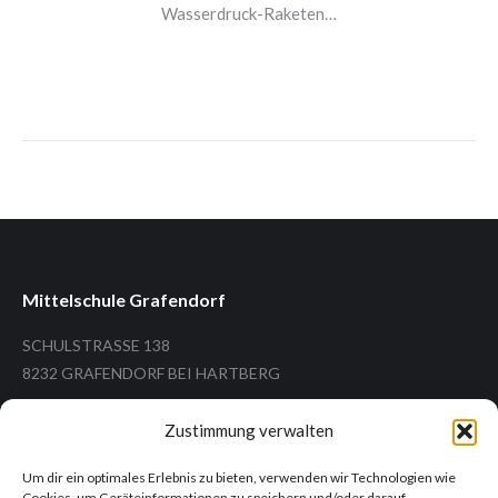
Wasserdruck-Raketen…
Mittelschule Grafendorf
SCHULSTRASSE 138
8232 GRAFENDORF BEI HARTBERG
Zustimmung verwalten
Um dir ein optimales Erlebnis zu bieten, verwenden wir Technologien wie
Tel.: +43 (3338) 26 12
Cookies, um Geräteinformationen zu speichern und/oder darauf