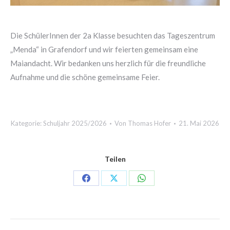
Die SchülerInnen der 2a Klasse besuchten das Tageszentrum
„Menda“ in Grafendorf und wir feierten gemeinsam eine
Maiandacht. Wir bedanken uns herzlich für die freundliche
Aufnahme und die schöne gemeinsame Feier.
Kategorie:
Schuljahr 2025/2026
Von
Thomas Hofer
21. Mai 2026
Teilen
Share
Share
Share
on
on
on
Facebook
X
WhatsApp
PROJECT