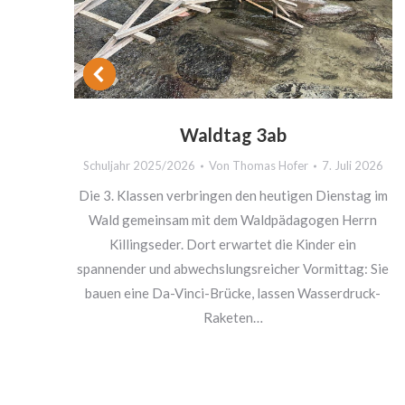
n
Waldtag 3ab
f
Schuljahr 2025/2026
Von
Thomas Hofer
7. Juli 2026
Die 3. Klassen verbringen den heutigen Dienstag im
on
Wald gemeinsam mit dem Waldpädagogen Herrn
euer
Killingseder. Dort erwartet die Kinder ein
sten
spannender und abwechslungsreicher Vormittag: Sie
n zu
bauen eine Da-Vinci-Brücke, lassen Wasserdruck-
Raketen…