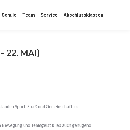
e
 Schule
Team
Team
Service
Service
Abschlussklassen
Abschlussklassen
 22. MAI)
 standen Sport, Spaß und Gemeinschaft im
ben Bewegung und Teamgeist blieb auch genügend