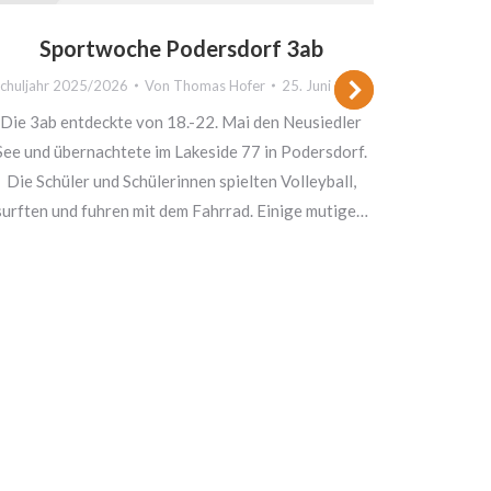
Sportwoche Podersdorf 3ab
chuljahr 2025/2026
Von
Thomas Hofer
25. Juni 2026
Die 3ab entdeckte von 18.-22. Mai den Neusiedler
See und übernachtete im Lakeside 77 in Podersdorf.
PO
Die Schüler und Schülerinnen spielten Volleyball,
Schuljah
surften und fuhren mit dem Fahrrad. Einige mutige…
Our fi
lette
intr
hobbies