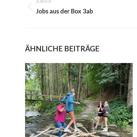
NAVIGATION
ZURÜCK
Jobs aus der Box 3ab
Previous
project:
ÄHNLICHE BEITRÄGE