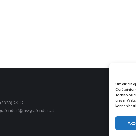
Um dir ein o
Geräteinfor
Technologien
dieser Websi
 (3338) 26 12
können best
.grafendorf@ms-grafendorf.at
Akz