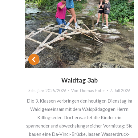
Waldtag 3ab
rg
Schuljahr 2025/2026
Von
Thomas Hofer
7. Juli 2026
2026
Die 3. Klassen verbringen den heutigen Dienstag im
Wald gemeinsam mit dem Waldpädagogen Herrn
rf
Killingseder. Dort erwartet die Kinder ein
spannender und abwechslungsreicher Vormittag: Sie
s sie
bauen eine Da-Vinci-Brücke, lassen Wasserdruck-
gend