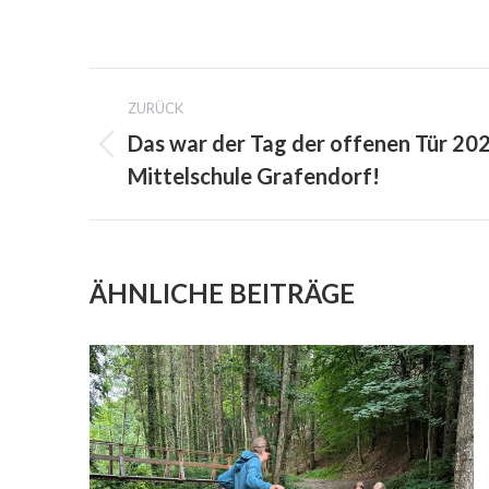
PROJECT
ZURÜCK
NAVIGATION
Das war der Tag der offenen Tür 202
Previous
Mittelschule Grafendorf!
project:
ÄHNLICHE BEITRÄGE