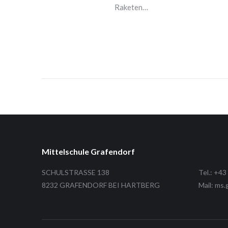
Raketen…
e MS
Mittelschule Grafendorf
SCHULSTRASSE 138
Tel.: +43
8232 GRAFENDORF BEI HARTBERG
Mail: ms