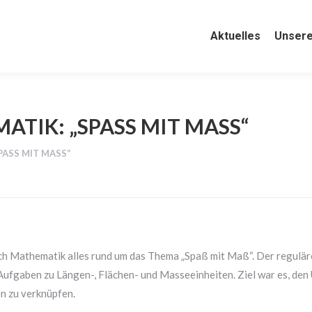
Aktuelles
Aktuelles
Unsere Schul
Unsere
IK: „SPASS MIT MASS“
SS MIT MASS“
ch Mathematik alles rund um das Thema „Spaß mit Maß“. Der reguläre
Aufgaben zu Längen-, Flächen- und Masseeinheiten. Ziel war es, de
en zu verknüpfen.