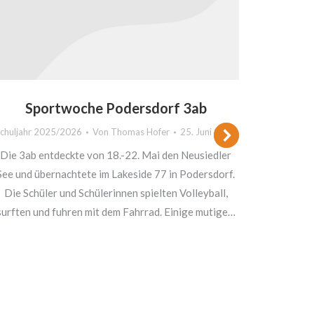
Sportwoche Podersdorf 3ab
chuljahr 2025/2026
Von
Thomas Hofer
25. Juni 2026
Die 3ab entdeckte von 18.-22. Mai den Neusiedler
See und übernachtete im Lakeside 77 in Podersdorf.
PO
Die Schüler und Schülerinnen spielten Volleyball,
Schuljah
surften und fuhren mit dem Fahrrad. Einige mutige…
Our fi
lette
intr
hobbies