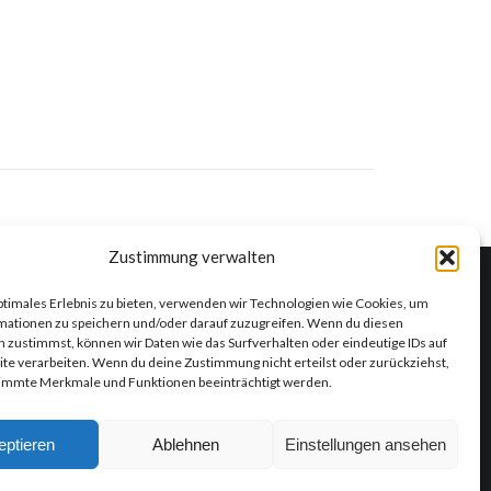
Zustimmung verwalten
ptimales Erlebnis zu bieten, verwenden wir Technologien wie Cookies, um
mationen zu speichern und/oder darauf zuzugreifen. Wenn du diesen
Informationen
 zustimmst, können wir Daten wie das Surfverhalten oder eindeutige IDs auf
te verarbeiten. Wenn du deine Zustimmung nicht erteilst oder zurückziehst,
Impressum
immte Merkmale und Funktionen beeinträchtigt werden.
Datenschutzrichtlinien
eptieren
Ablehnen
Einstellungen ansehen