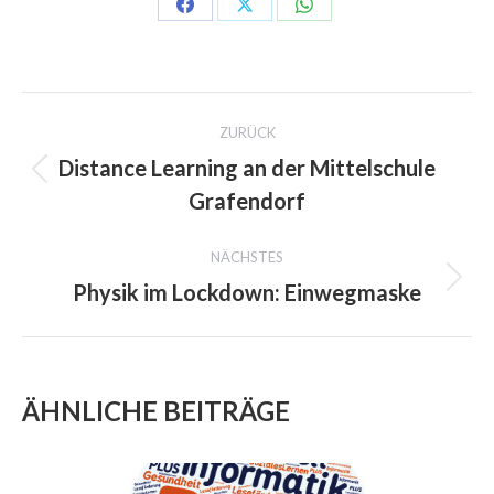
Share
Share
Share
on
on
on
Facebook
X
WhatsApp
PROJECT
ZURÜCK
NAVIGATION
Distance Learning an der Mittelschule
Previous
Grafendorf
project:
NÄCHSTES
Physik im Lockdown: Einwegmaske
Next
project:
ÄHNLICHE BEITRÄGE