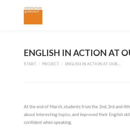
ENGLISH IN ACTION AT 
Sie befinden sich hier:
START
PROJECT
ENGLISH IN ACTION AT OUR…
At the end of March, students from the 2nd, 3rd and 4th 
about interesting topics, and improved their English s
confident when speaking.