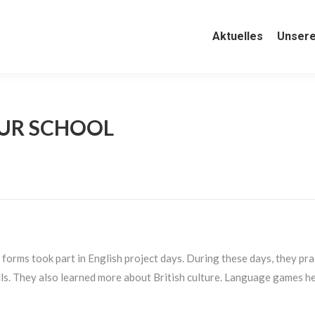
Aktuelles
Aktuelles
Unsere Schul
Unsere
OUR SCHOOL
forms took part in English project days. During these days, they prac
kills. They also learned more about British culture. Language games