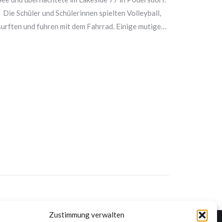
PO
Die Schüler und Schülerinnen spielten Volleyball,
Schuljah
surften und fuhren mit dem Fahrrad. Einige mutige…
Our fi
lette
intr
hobbies
Zustimmung verwalten