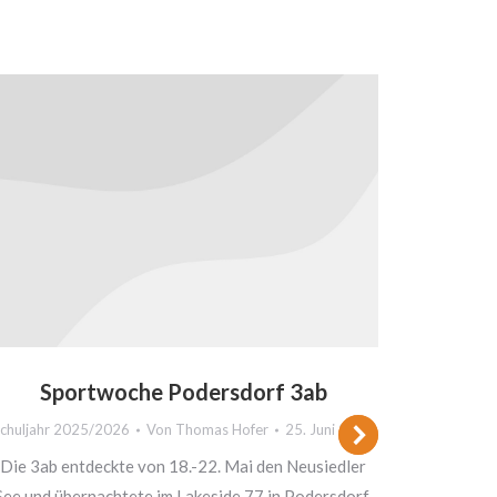
Sportwoche Podersdorf 3ab
chuljahr 2025/2026
Von
Thomas Hofer
25. Juni 2026
Die 3ab entdeckte von 18.-22. Mai den Neusiedler
See und übernachtete im Lakeside 77 in Podersdorf.