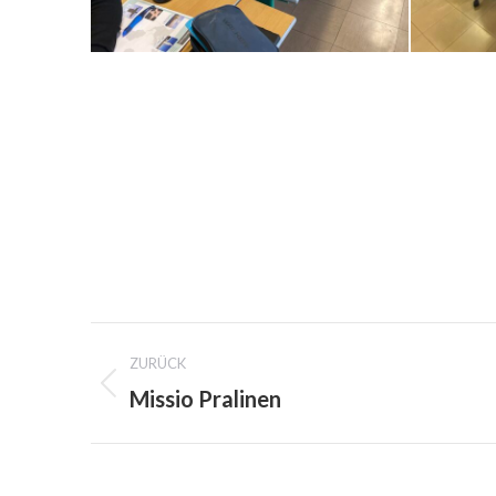
PROJECT
ZURÜCK
NAVIGATION
Missio Pralinen
Previous
project: