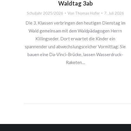
Waldtag 3ab
rg
Schuljahr 2025/2026
Von
Thomas Hofer
7. Juli 2026
2026
Die 3. Klassen verbringen den heutigen Dienstag im
Wald gemeinsam mit dem Waldpädagogen Herrn
rf
Killingseder. Dort erwartet die Kinder ein
spannender und abwechslungsreicher Vormittag: Sie
s sie
bauen eine Da-Vinci-Brücke, lassen Wasserdruck-
gend
Raketen…
e MS