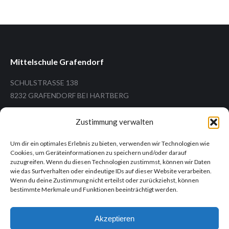
Mittelschule Grafendorf
SCHULSTRASSE 138
8232 GRAFENDORF BEI HARTBERG
Zustimmung verwalten
Um dir ein optimales Erlebnis zu bieten, verwenden wir Technologien wie
Tel.: +43 (3338) 26 12
Cookies, um Geräteinformationen zu speichern und/oder darauf
Mail: ms.grafendorf@ms-grafendorf.at
zuzugreifen. Wenn du diesen Technologien zustimmst, können wir Daten
wie das Surfverhalten oder eindeutige IDs auf dieser Website verarbeiten.
Wenn du deine Zustimmung nicht erteilst oder zurückziehst, können
bestimmte Merkmale und Funktionen beeinträchtigt werden.
Informationen
Akzeptieren
Impressum