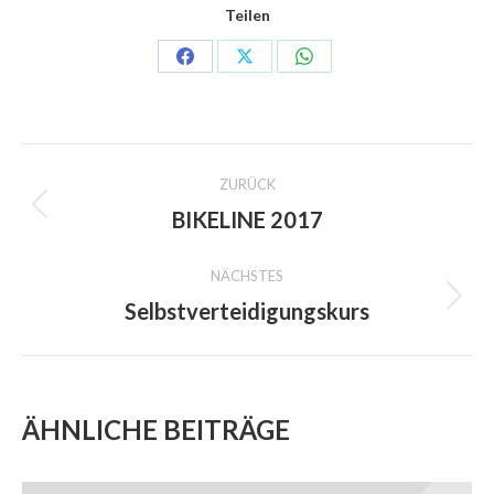
Teilen
Share
Share
Share
on
on
on
Facebook
X
WhatsApp
PROJECT
ZURÜCK
NAVIGATION
BIKELINE 2017
Previous
project:
NÄCHSTES
Selbstverteidigungskurs
Next
project:
ÄHNLICHE BEITRÄGE