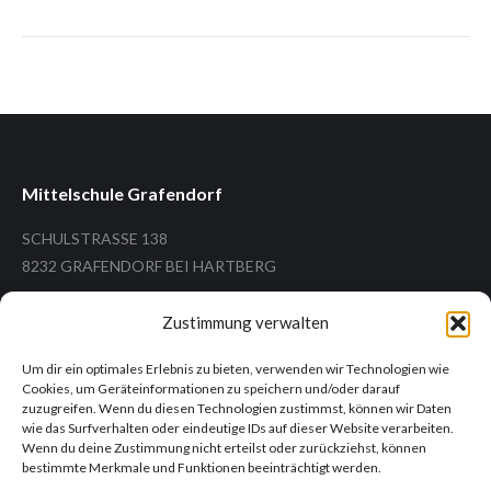
Mittelschule Grafendorf
SCHULSTRASSE 138
8232 GRAFENDORF BEI HARTBERG
Zustimmung verwalten
Um dir ein optimales Erlebnis zu bieten, verwenden wir Technologien wie
Tel.: +43 (3338) 26 12
Cookies, um Geräteinformationen zu speichern und/oder darauf
Mail: ms.grafendorf@ms-grafendorf.at
zuzugreifen. Wenn du diesen Technologien zustimmst, können wir Daten
wie das Surfverhalten oder eindeutige IDs auf dieser Website verarbeiten.
Wenn du deine Zustimmung nicht erteilst oder zurückziehst, können
bestimmte Merkmale und Funktionen beeinträchtigt werden.