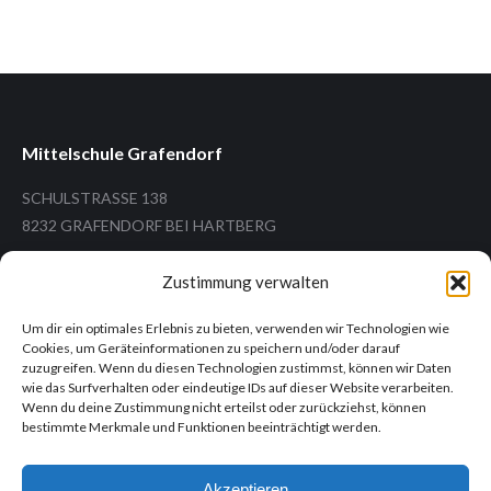
Mittelschule Grafendorf
SCHULSTRASSE 138
8232 GRAFENDORF BEI HARTBERG
Zustimmung verwalten
Um dir ein optimales Erlebnis zu bieten, verwenden wir Technologien wie
Tel.: +43 (3338) 26 12
Cookies, um Geräteinformationen zu speichern und/oder darauf
Mail: ms.grafendorf@ms-grafendorf.at
zuzugreifen. Wenn du diesen Technologien zustimmst, können wir Daten
wie das Surfverhalten oder eindeutige IDs auf dieser Website verarbeiten.
Wenn du deine Zustimmung nicht erteilst oder zurückziehst, können
bestimmte Merkmale und Funktionen beeinträchtigt werden.
Informationen
Akzeptieren