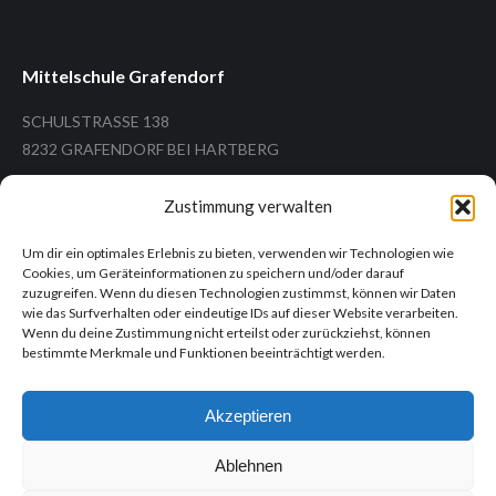
Mittelschule Grafendorf
SCHULSTRASSE 138
8232 GRAFENDORF BEI HARTBERG
Zustimmung verwalten
Um dir ein optimales Erlebnis zu bieten, verwenden wir Technologien wie
Tel.: +43 (3338) 26 12
Cookies, um Geräteinformationen zu speichern und/oder darauf
Mail: ms.grafendorf@ms-grafendorf.at
zuzugreifen. Wenn du diesen Technologien zustimmst, können wir Daten
wie das Surfverhalten oder eindeutige IDs auf dieser Website verarbeiten.
Wenn du deine Zustimmung nicht erteilst oder zurückziehst, können
bestimmte Merkmale und Funktionen beeinträchtigt werden.
Informationen
Akzeptieren
Impressum
Datenschutzrichtlinien
Ablehnen